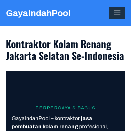
Skip
GayaIndahPool
to
ME
content
Kontraktor Kolam Renang
Jakarta Selatan Se-Indonesia
TERPERCAYA & BAGUS
GayaIndahPool – kontraktor
jasa
pembuatan kolam renang
profesional,