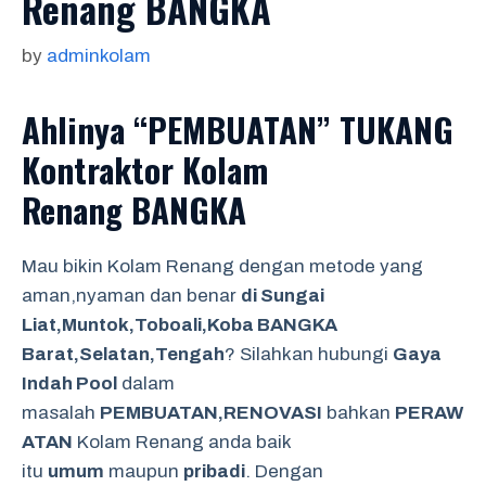
Renang BANGKA
by
adminkolam
Ahlinya “PEMBUATAN” TUKANG
Kontraktor Kolam
Renang BANGKA
Mau bikin Kolam Renang dengan metode yang
aman,nyaman dan benar
di Sungai
Liat,Muntok,Toboali,Koba BANGKA
Barat,Selatan,Tengah
? Silahkan hubungi
Gaya
Indah Pool
dalam
masalah
PEMBUATAN,RENOVASI
bahkan
PERAW
ATAN
Kolam Renang anda baik
itu
umum
maupun
pribadi
. Dengan