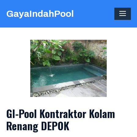
Skip
GayaIndahPool
to
ME
content
GI-Pool Kontraktor Kolam
Renang DEPOK