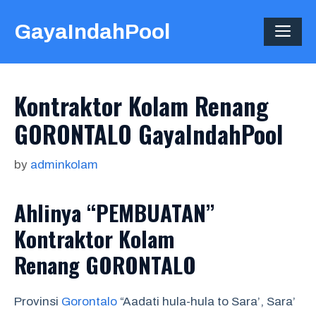
Skip
GayaIndahPool
to
ME
content
Kontraktor Kolam Renang
GORONTALO GayaIndahPool
by
adminkolam
Ahlinya “PEMBUATAN”
Kontraktor Kolam
Renang GORONTALO
Provinsi
Gorontalo
“Aadati hula-hula to Sara’, Sara’