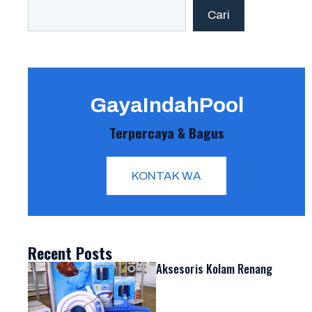
Search
Cari
GayaIndahPool
Terpercaya & Bagus
KONTAK WA
Recent Posts
Aksesoris Kolam Renang