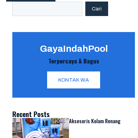
Search
Cari
GayaIndahPool
Terpercaya & Bagus
KONTAK WA
Recent Posts
Aksesoris Kolam Renang