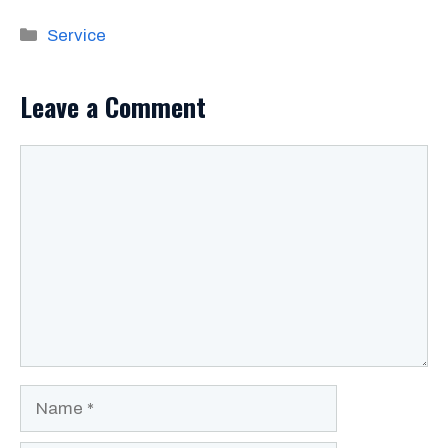
Categories
Service
Leave a Comment
Comment
Name