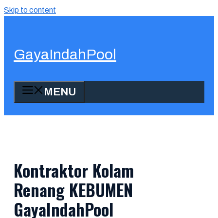
Skip to content
GayaIndahPool
MENU
Kontraktor Kolam
Renang KEBUMEN
GayaIndahPool