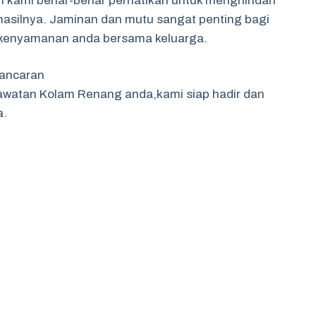
n kami benar-benar perhatikan untuk menghindari
 hasilnya. Jaminan dan mutu sangat penting bagi
k kenyamanan anda bersama keluarga.
lancaran
watan Kolam Renang anda,kami siap hadir dan
a.