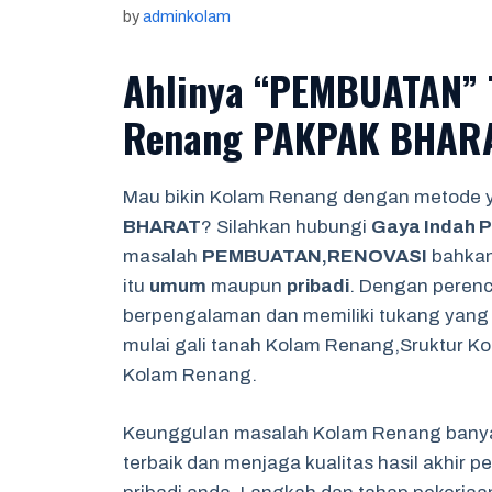
by
adminkolam
Ahlinya “PEMBUATAN” 
Renang PAKPAK BHAR
Mau bikin Kolam Renang dengan metode
BHARAT
? Silahkan hubungi
Gaya Indah P
masalah
PEMBUATAN,RENOVASI
bahka
itu
umum
maupun
pribadi
. Dengan perenc
berpengalaman dan memiliki tukang yang
mulai gali tanah Kolam Renang,Sruktur K
Kolam Renang.
Keunggulan masalah Kolam Renang banyak
terbaik dan menjaga kualitas hasil akhi