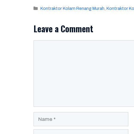
Categories
Kontraktor Kolam Renang Murah
,
Kontraktor K
Leave a Comment
Comment
Name
Email