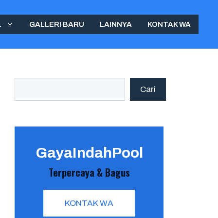
L
GALLERI BARU
LAINNYA
KONTAK WA
Search
Cari
GayaIndahPool
Terpercaya & Bagus
KONTAK WA