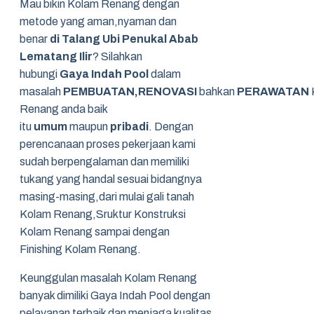
Mau bikin Kolam Renang dengan
metode yang aman,nyaman dan
benar
di Talang Ubi Penukal Abab
Lematang Ilir
? Silahkan
hubungi
Gaya Indah Pool
dalam
masalah
PEMBUATAN,RENOVASI
bahkan
PERAWATAN
Renang anda baik
itu
umum
maupun
pribadi
. Dengan
perencanaan proses pekerjaan kami
sudah berpengalaman dan memiliki
tukang yang handal sesuai bidangnya
masing-masing,dari mulai gali tanah
Kolam Renang,Sruktur Konstruksi
Kolam Renang sampai dengan
Finishing Kolam Renang.
Keunggulan masalah Kolam Renang
banyak dimiliki Gaya Indah Pool dengan
pelayanan terbaik dan menjaga kualitas