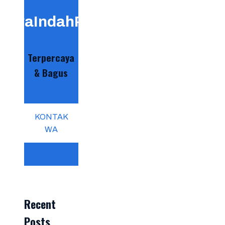
GayaIndahPool
Terpercaya
& Bagus
KONTAK
WA
Recent
Posts