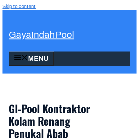
Skip to content
GayaIndahPool
MENU
GI-Pool Kontraktor
Kolam Renang
Penukal Abab