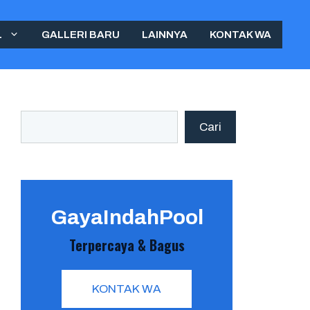
L
GALLERI BARU
LAINNYA
KONTAK WA
Search
Cari
GayaIndahPool
Terpercaya & Bagus
KONTAK WA