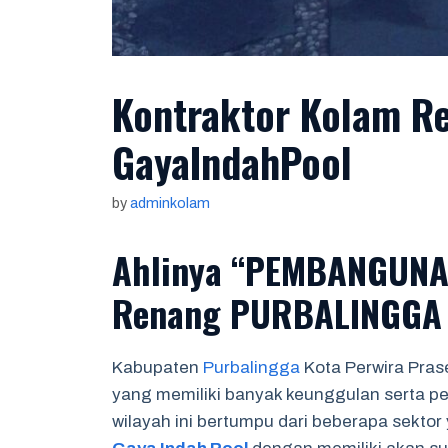
Kontraktor Kolam 
GayaIndahPool
by
adminkolam
Ahlinya “PEMBANGUNA
Renang PURBALINGGA
Kabupaten
Purbalingga
Kota Perwira Pras
yang memiliki banyak keunggulan serta p
wilayah ini bertumpu dari beberapa sekto